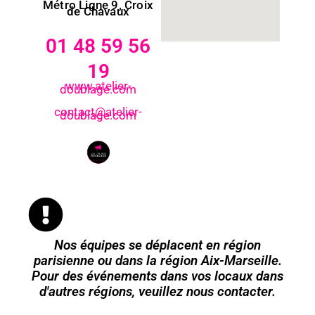
Métro Ligne 9, Croix
de Chavaux
01 48 59 56
19
www.atelier-
doublage.com
contact@atelier-
doublage.com
Nos équipes se déplacent en région
parisienne ou dans la région Aix-Marseille.
Pour des événements dans vos locaux dans
d'autres régions, veuillez nous contacter.