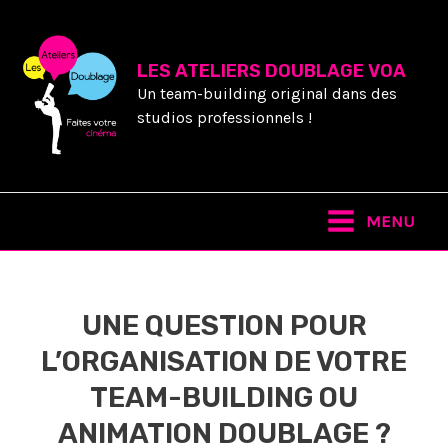
Skip
to
content
LES ATELIERS DOUBLAGE VOA
Un team-building original dans des
studios professionnels !
Main
MENU
Menu
UNE QUESTION POUR
L’ORGANISATION DE VOTRE
TEAM-BUILDING OU
ANIMATION DOUBLAGE ?