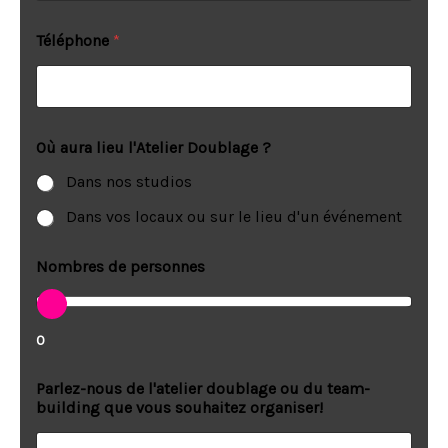
Téléphone
*
Où aura lieu l'Atelier Doublage ?
Dans nos studios
Dans vos locaux ou sur le lieu d'un événement
Nombres de personnes
0
Parlez-nous de l'atelier doublage ou du team-
building que vous souhaitez organiser!